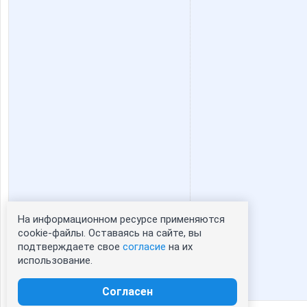
На информационном ресурсе применяются
Статистика портрета:
cookie-файлы. Оставаясь на сайте, вы
подтверждаете свое
согласие
на их
сейчас просматривают портрет - 0
использование.
зарегистрированные пользователи
посетившие портрет за 7 дней - 0
Согласен