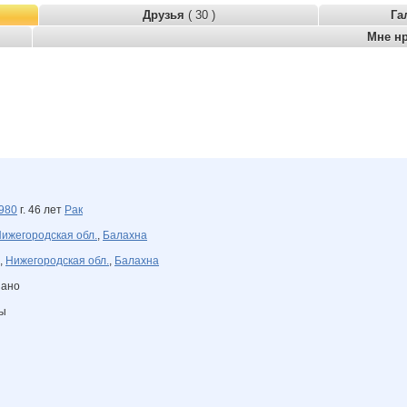
Друзья
( 30 )
Га
Мне н
980
г. 46 лет
Рак
ижегородская обл.
,
Балахна
,
Нижегородская обл.
,
Балахна
зано
ны