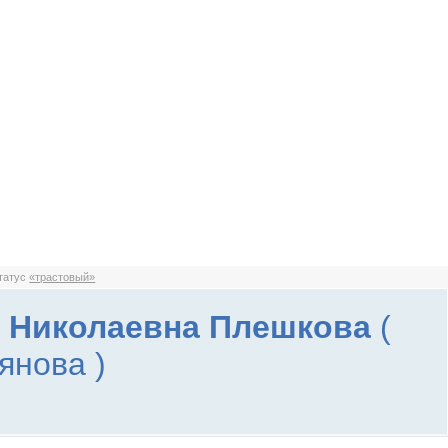
статус
«трастовый»
 Николаевна Плешкова
(
янова )