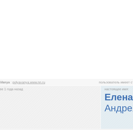
aVanya
:
polyavanya.www.nn.ru
пользователь имеет 
е 1 года назад
настоящее имя:
Елена
Андре