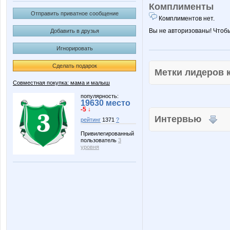
Комплименты
Отправить приватное сообщение
Комплиментов нет.
Вы не авторизованы! Чтоб
Добавить в друзья
Игнорировать
Сделать подарок
Метки лидеров
Совместная покупка: мама и малыш
популярность:
19630 место
-5 ↓
Интервью
рейтинг
1371
?
Привилегированный
пользователь
3
уровня