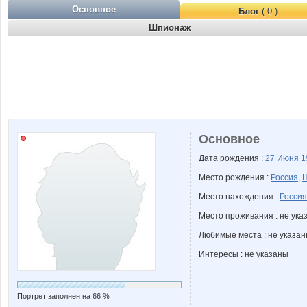
Основное
Блог
( 0 )
Шпионаж
Основное
Дата рождения :
27 Июня
1
Место рождения :
Россия
,
Н
Место нахождения :
Россия
Место проживания : не ука
Любимые места : не указа
Интересы : не указаны
Портрет заполнен на 66 %